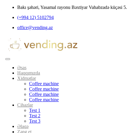
Bakı şəhəri, Yasamal rayonu Bəxtiyar Vahabzadə küçəsi 5.
(+994 12) 5102794
office@vending.az
Əsas
Haqqımızda
Xidmətlər
Coffee machine
Coffee machine
Coffee machine
Coffee machine
Cihazlar
Test 1
Test 2
Test 3
Əlaqə
Zəng et