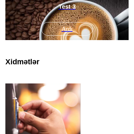
Test 3
Ardı
Xidmətlər