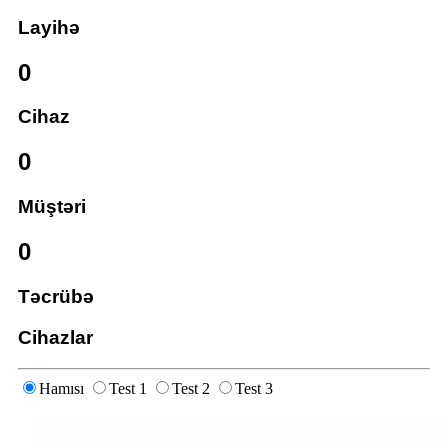
Layihə
0
Cihaz
0
Müştəri
0
Təcrübə
Cihazlar
Hamısı
Test 1
Test 2
Test 3